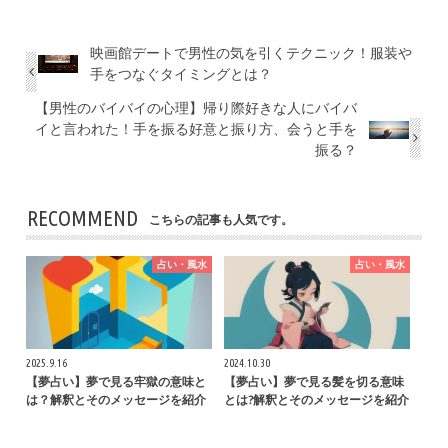
映画館デートで男性の気を引くテクニック！服装や
手をつなぐタイミングとは？
【男性のバイバイの心理】帰り際好きな人にバイバ
イと言われた！手を振る好意と振り方、会うと手を
振る？
RECOMMEND
こちらの記事も人気です。
占い・風水
占い・風水
2025.9.16
2024.10.30
【夢占い】夢で見る牢獄の意味と
【夢占い】夢で見る髪を切る意味
は？解釈とそのメッセージを紹介
とは?解釈とそのメッセージを紹介