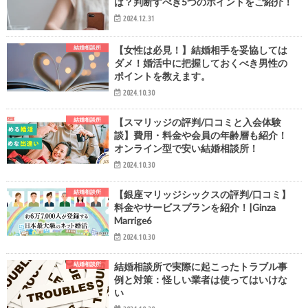
は？判断すべき5つのポイントをご紹介！
2024.12.31
結婚相談所
【女性は必見！】結婚相手を妥協しては
ダメ！婚活中に把握しておくべき男性の
ポイントを教えます。
2024.10.30
結婚相談所
【スマリッジの評判/口コミと入会体験
談】費用・料金や会員の年齢層も紹介！
オンライン型で安い結婚相談所！
2024.10.30
結婚相談所
【銀座マリッジシックスの評判/口コミ】
料金やサービスプランを紹介！|Ginza
Marrige6
2024.10.30
結婚相談所
結婚相談所で実際に起こったトラブル事
例と対策：怪しい業者は使ってはいけな
い