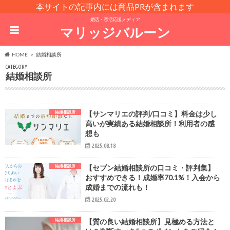
本サイトの記事内には商品PRが含まれます
婚活・恋活応援メディア
マリッジバルーン
HOME
結婚相談所
CATEGORY
結婚相談所
結婚相談所
【サンマリエの評判/口コミ】料金は少し
高いが実績ある結婚相談所！利用者の感
想も
2025.08.18
結婚相談所
【セブン結婚相談所の口コミ・評判集】
おすすめできる！成婚率70.1%！入会から
成婚までの流れも！
2025.02.20
結婚相談所
【質の良い結婚相談所】見極める方法と