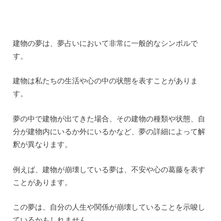
【新規無料の電話占い47社】お試しで鑑定できるの
でおすすめ！初回30分以上がタダに！
占い・風水
ポスト
シェア
はてブ
送る
Pocket
feedly