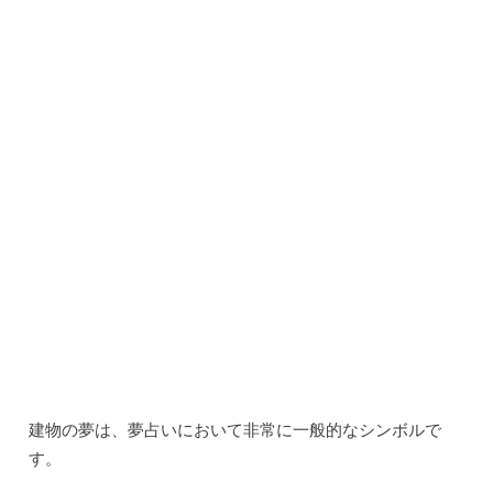
新しい建物は、新たな始まりやポジティブな変化を象徴す
ることがあります。
美しい建物は、内面の調和や満足感を表すことがありま
す。
この夢は、自己の成長や目標達成への自信を高めるかもし
れません。
建物の夢の解釈は、個人の経験や感情によって異なる場合
があります。
夢の詳細をよく覚えておき、自己の内面や人生の状況と照
らし合わせながら解釈することが重要です。
また、夢の解釈は一つの答えではなく、自己の成長や理解
を促すための手がかりとして捉えることも大切です。