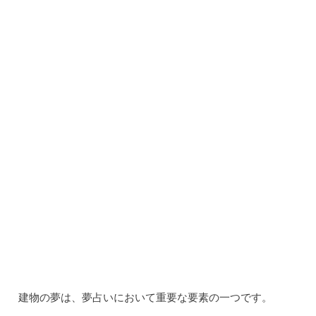
建物の夢を解釈する際には、夢の詳細に注目し、自分自身
の感情や状況と照らし合わせながら考えることが重要で
す。
夢占いはあくまで参考程度に捉え、自分自身の直感や理解
を信じることも大切です。
建物の夢の解釈事例とその意味