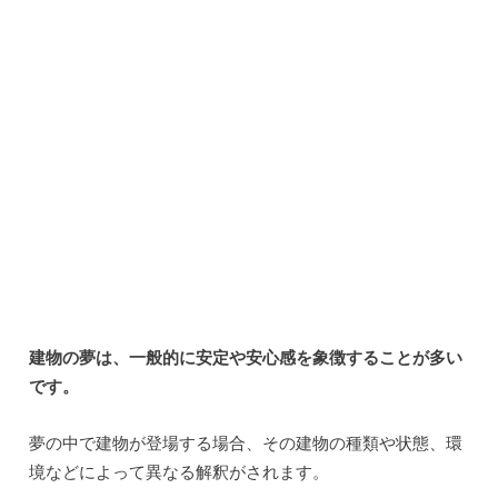
詳しく見ていきましょう。
まず、一般的な建物の夢の解釈としては、自分自身や自分
の人生を表しているとされることがあります。
建物がしっかりと立っている場合は、自分の人生が安定し
ていることを示しています。
一方、崩れたり壊れたりしている建物は、自分の人生に不
安や不安定さを感じていることを意味するかもしれませ
ん。
また、建物の種類によっても夢の解釈が異なります。
例えば、住宅の夢は、家族や個人のプライベートな部分を
表していることがあります。