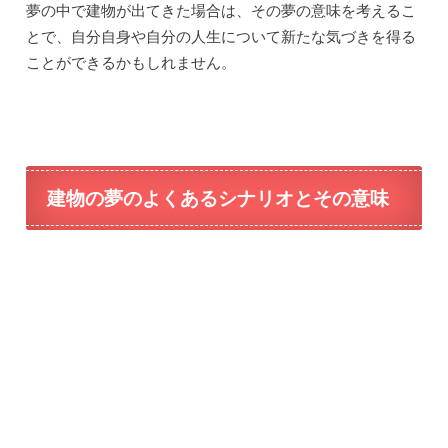
夢の中での建物の種類や状態、夢の中での行動など、詳細
は夢の解釈に影響を与えます。
例えば、建物が崩壊している夢は、不安や破壊的な変化を
象徴する場合があります。
この夢は、人生の困難やストレスに直面していることを示
唆しているかもしれません。
建物が崩壊している場面で自分がいる場合、自己の不安や
心の崩壊を表している可能性があります。
この夢は、自己の弱さや不安定さに気づく機会を与えてく
れるかもしれません。
一方、新しい建物や美しい建物の夢は、成長や成功への希
望を表すことがあります。