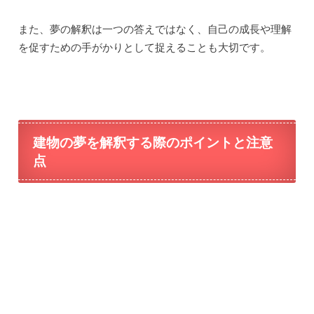
同じ夢でも、人によって異なる意味を持つこともありま
す。
自分自身の感情や状況を考慮しながら、夢の詳細をよく観
察し、自分にとっての意味を見つけることが大切です。
また、建物の夢の中で建物が崩壊する場合は、変化や不安
定さを象徴している可能性があります。
この場合、自分の人生や状況において大きな変化が起こる
予兆かもしれません。
しかし、崩壊が起こること自体がネガティブな意味を持つ
わけではありません。
新たな始まりや成長のチャンスを意味することもありま
す。