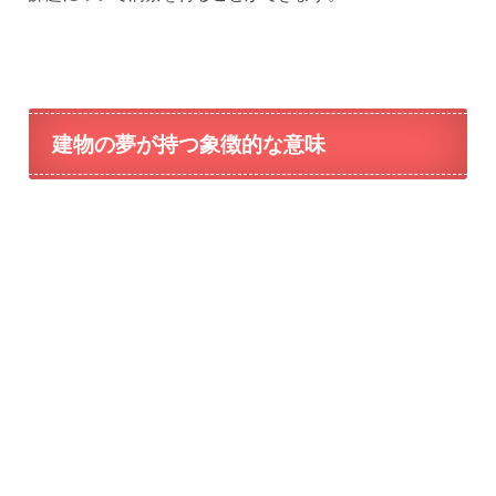
建物の夢が持つ象徴的な意味
建物の夢は、一般的に安定や安心感を象徴することが多い
です。
夢の中で建物が登場する場合、その建物の種類や状態、環
境などによって異なる解釈がされます。
以下では、建物の夢が持つ一般的な象徴的な意味について