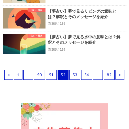
占い・風水
【夢占い】夢で見るリビングの意味と
は？解釈とそのメッセージを紹介
2024.10.30
占い・風水
【夢占い】夢で見る水中の意味とは？解
釈とそのメッセージを紹介
2024.10.30
<
1
…
50
51
52
53
54
…
82
>