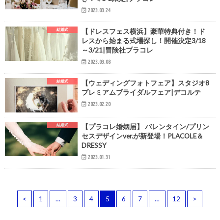
2023.03.24
結婚式
【ドレスフェス横浜】豪華特典付き！ド
レスから始まる式場探し！開催決定3/18
～3/21|冒険社プラコレ
2023.03.08
結婚式
【ウェディングフォトフェア】スタジオ8
プレミアムブライダルフェア|デコルテ
2023.02.20
結婚式
【プラコレ婚姻届】 バレンタイン/プリン
セスデザインver.が新登場！PLACOLE＆
DRESSY
2023.01.31
<
1
…
3
4
5
6
7
…
12
>