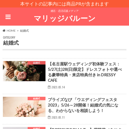
本サイトの記事内には商品PRが含まれます
婚活・恋活応援メディア
マリッジバルーン
HOME
結婚式
CATEGORY
結婚式
結婚式
【名古屋駅ウェディング初体験フェス：
5/27(土)28(日)限定】ドレスフォトや選べ
る豪華特典・来店特典付き in DRESSY
CAFE
2023.05.14
結婚式
ブライズなび 「ウエディングフェスタ
2023」5/26～28開催！結婚式の気にな
る、わからないを相談しよう！
2023.05.11
結婚式