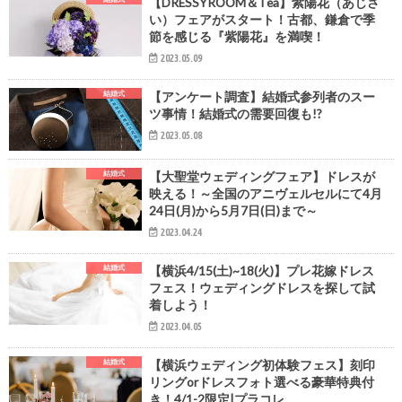
【DRESSYROOM＆Tea】紫陽花（あじさ
い）フェアがスタート！古都、鎌倉で季
節を感じる『紫陽花』を満喫！
2023.05.09
結婚式
【アンケート調査】結婚式参列者のスー
ツ事情！結婚式の需要回復も!?
2023.05.08
結婚式
【大聖堂ウェディングフェア】ドレスが
映える！～全国のアニヴェルセルにて4月
24日(月)から5月7日(日)まで～
2023.04.24
結婚式
【横浜4/15(土)~18(火)】プレ花嫁ドレス
フェス！ウェディングドレスを探して試
着しよう！
2023.04.05
結婚式
【横浜ウェディング初体験フェス】刻印
リングorドレスフォト選べる豪華特典付
き！4/1-2限定|プラコレ