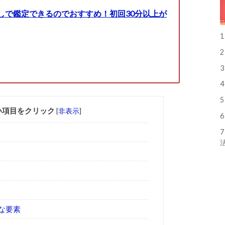
しで鑑定できるのでおすすめ！初回30分以上が
1
2
3
4
5
い項目をクリック
[
非表示
]
6
7
な要素