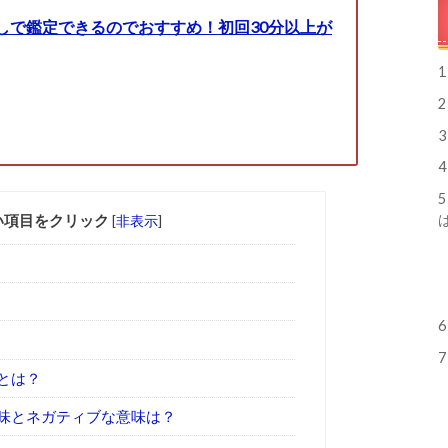
しで鑑定できるのでおすすめ！初回30分以上が
1
2
3
4
5
い項目をクリック
[
非表示
]
6
7
とは？
味とネガティブな意味は？