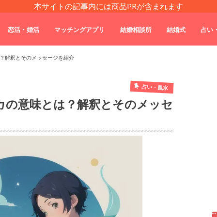
本サイトの記事内には商品PRが含まれます
恋活・婚活
マッチングアプリ
結婚相談所
結婚式
占い
？解釈とそのメッセージを紹介
占い・風水
カの意味とは？解釈とそのメッセ