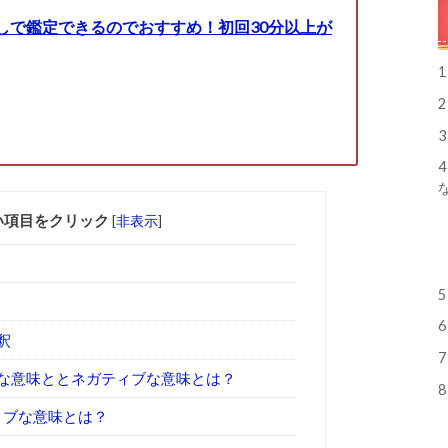
しで鑑定できるのでおすすめ！初回30分以上が
1
2
3
4
い項目をクリック
[
非表示
]
5
6
釈
7
な意味ととネガティブな意味とは？
8
ィブな意味とは？