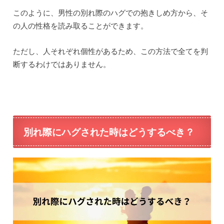
このように、男性の別れ際のハグでの抱きしめ方から、そ
の人の性格を読み取ることができます。
ただし、人それぞれ個性があるため、この方法で全てを判
断するわけではありません。
別れ際にハグされた時はどうするべき？