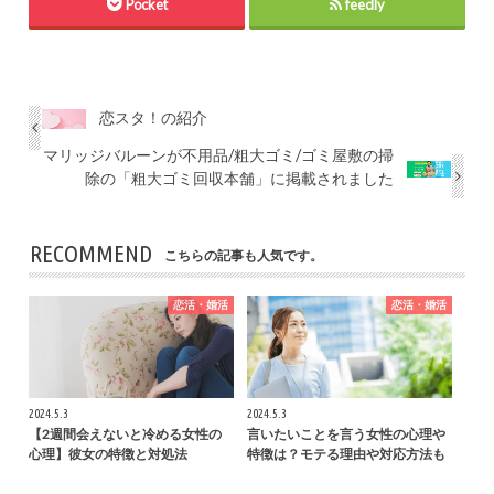
Pocket
feedly
恋スタ！の紹介
マリッジバルーンが不用品/粗大ゴミ/ゴミ屋敷の掃
除の「粗大ゴミ回収本舗」に掲載されました
RECOMMEND
こちらの記事も人気です。
恋活・婚活
恋活・婚活
2024.5.3
2024.5.3
【2週間会えないと冷める女性の
言いたいことを言う女性の心理や
心理】彼女の特徴と対処法
特徴は？モテる理由や対応方法も