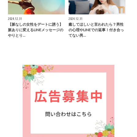
2024.12.31
2024.12.31
【脈なしの女性をデートに誘う】
癒してほしいと言われたら？男性
脈ありに変えるLINEメッセージの
の心理やLINEでの返事！付き合っ
やりとり…
てない男…