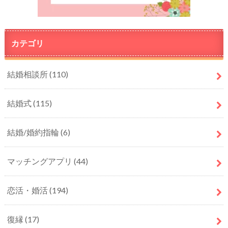
カテゴリ
結婚相談所
(110)
結婚式
(115)
結婚/婚約指輪
(6)
マッチングアプリ
(44)
恋活・婚活
(194)
復縁
(17)