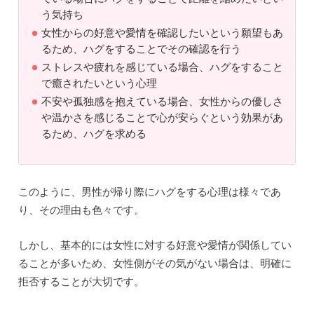
う気持ち
女性からの好意や愛情を確認したいという願望もあ
るため、ハグをすることでその確認を行う
ストレスや疲れを感じている場合、ハグをすること
で癒されたいという心理
不安や孤独感を抱えている場合、女性からの優しさ
や温かさを感じることで心が安らぐという効果があ
るため、ハグを求める
このように、男性が帰り際にハグをする心理は様々であ
り、その理由も色々です。
しかし、基本的には女性に対する好意や愛情が関係してい
ることが多いため、女性側がその気がない場合は、明確に
拒否することが大切です。