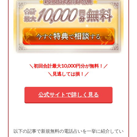
＼初回合計最大10,000円分が無料！／
＼見逃しては損！／
公式サイトで詳しく見る
以下の記事で新規無料の電話占いを一挙に紹介してい