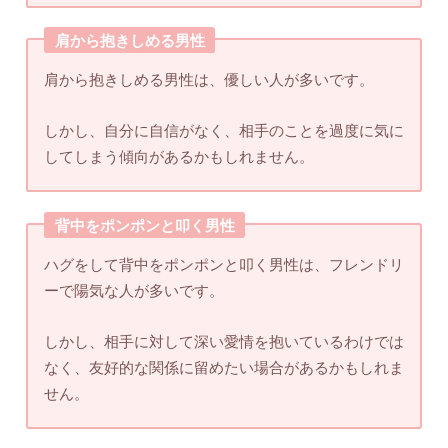
肩から抱きしめる男性
肩から抱きしめる男性は、優しい人が多いです。
しかし、自分に自信がなく、相手のことを過度に気に
してしまう傾向があるかもしれません。
背中をポンポンと叩く男性
ハグをして背中をポンポンと叩く男性は、フレンドリ
ーで陽気な人が多いです。
しかし、相手に対して深い愛情を抱いているわけでは
なく、友好的な関係に留めたい場合があるかもしれま
せん。