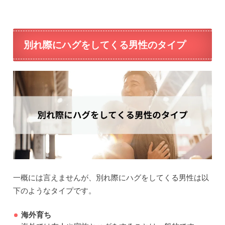
別れ際にハグをしてくる男性のタイプ
一概には言えませんが、別れ際にハグをしてくる男性は以
下のようなタイプです。
海外育ち