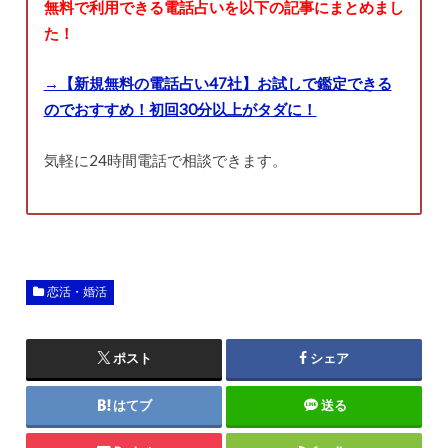
無料で利用できる電話占いを以下の記事にまとめまし
た！
→【新規無料の電話占い47社】お試しで鑑定できる
のでおすすめ！初回30分以上がタダに！
気軽に24時間電話で相談できます。
恋活・婚活
ポスト
シェア
はてブ
送る