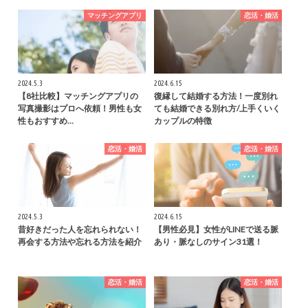
マッチングアプリ
恋活・婚活
2024.5.3
2024.6.15
【8社比較】マッチングアプリの
復縁して結婚する方法！一度別れ
写真撮影はプロへ依頼！男性も女
ても結婚できる別れ方/上手くいく
性もおすすめ…
カップルの特徴
恋活・婚活
恋活・婚活
2024.5.3
2024.6.15
昔好きだった人を忘れられない！
【男性必見】女性がLINEで送る脈
再会する方法や忘れる方法を紹介
あり・脈なしのサイン31選！
恋活・婚活
恋活・婚活