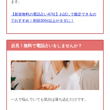
ます。
【新規無料の電話占い47社】お試しで鑑定できるの
でおすすめ！初回30分以上がタダに！
必見！無料で電話占いをしませんか？
一人で悩んでいても気分は落ち込むだけです。