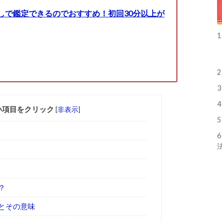
しで鑑定できるのでおすすめ！初回30分以上が
1
2
3
4
い項目をクリック
[
非表示
]
5
6
？
とその意味