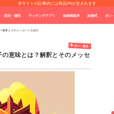
本サイトの記事内には商品PRが含まれます
恋活・婚活
マッチングアプリ
結婚相談所
結婚式
占い
？解釈とそのメッセージを紹介
占い・風水
子の意味とは？解釈とそのメッセ