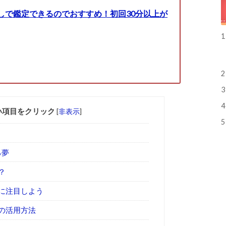
しで鑑定できるのでおすすめ！初回30分以上が
1
2
3
4
い項目をクリック
[
非表示
]
5
る夢
？
に注目しよう
の活用方法