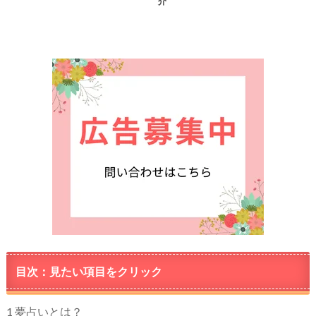
介
目次：見たい項目をクリック
1
夢占いとは？