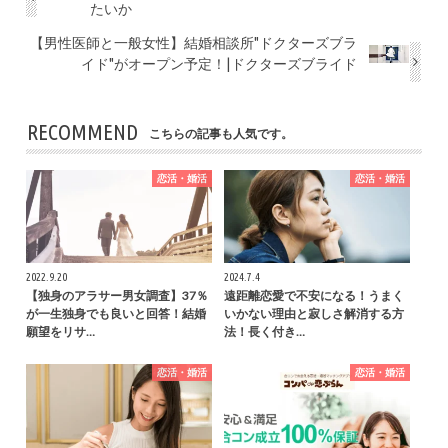
たいか
【男性医師と一般女性】結婚相談所"ドクターズブラ
イド"がオープン予定！|ドクターズブライド
RECOMMEND
こちらの記事も人気です。
恋活・婚活
恋活・婚活
2022.9.20
2024.7.4
【独身のアラサー男女調査】37％
遠距離恋愛で不安になる！うまく
が一生独身でも良いと回答！結婚
いかない理由と寂しさ解消する方
願望をリサ…
法！長く付き…
恋活・婚活
恋活・婚活