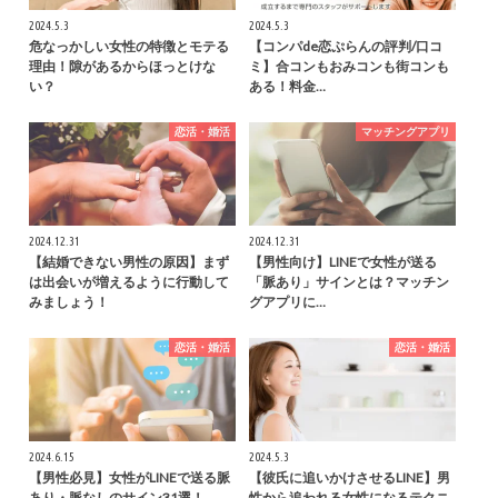
2024.5.3
2024.5.3
危なっかしい女性の特徴とモテる
【コンパde恋ぷらんの評判/口コ
理由！隙があるからほっとけな
ミ】合コンもおみコンも街コンも
い？
ある！料金…
恋活・婚活
マッチングアプリ
2024.12.31
2024.12.31
【結婚できない男性の原因】まず
【男性向け】LINEで女性が送る
は出会いが増えるように行動して
「脈あり」サインとは？マッチン
みましょう！
グアプリに…
恋活・婚活
恋活・婚活
2024.6.15
2024.5.3
【男性必見】女性がLINEで送る脈
【彼氏に追いかけさせるLINE】男
あり・脈なしのサイン31選！
性から追われる女性になるテクニ