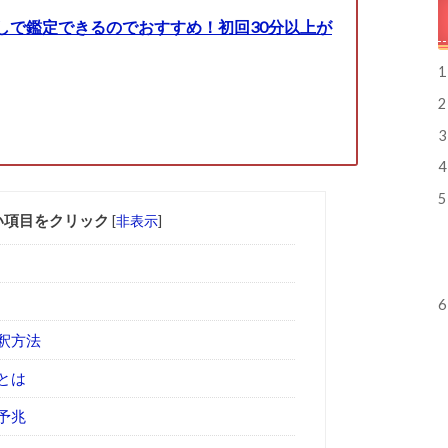
しで鑑定できるのでおすすめ！初回30分以上が
1
2
3
4
5
い項目をクリック
[
非表示
]
6
釈方法
とは
予兆