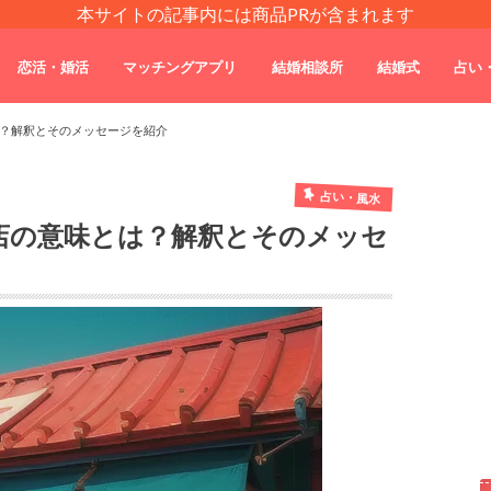
本サイトの記事内には商品PRが含まれます
恋活・婚活
マッチングアプリ
結婚相談所
結婚式
占い
？解釈とそのメッセージを紹介
占い・風水
店の意味とは？解釈とそのメッセ