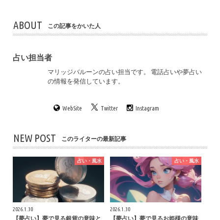
ABOUT
この記事をかいた人
占い担当者
マリッジバルーンの占い担当です。 電話占いや夢占い
の情報を発信しています。
WebSite
Twitter
Instagram
NEW POST
このライターの最新記事
占い・風水
占い・風水
2026.1.30
2026.1.30
【夢占い】夢で見る銀貨の意味と
【夢占い】夢で見るお姫様の意味