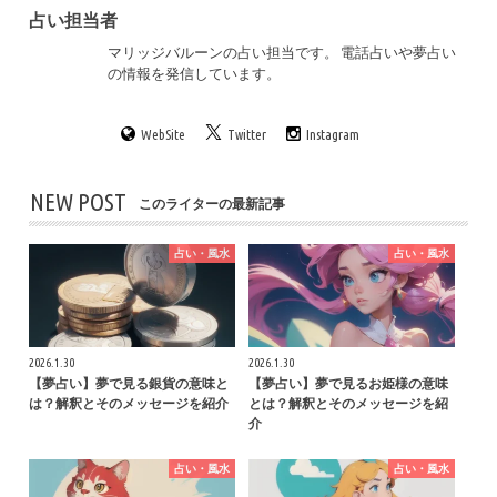
占い担当者
マリッジバルーンの占い担当です。 電話占いや夢占い
の情報を発信しています。
WebSite
Twitter
Instagram
NEW POST
このライターの最新記事
占い・風水
占い・風水
2026.1.30
2026.1.30
【夢占い】夢で見る銀貨の意味と
【夢占い】夢で見るお姫様の意味
は？解釈とそのメッセージを紹介
とは？解釈とそのメッセージを紹
介
占い・風水
占い・風水