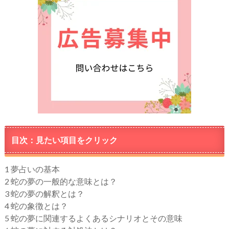
目次：見たい項目をクリック
1
夢占いの基本
2
蛇の夢の一般的な意味とは？
3
蛇の夢の解釈とは？
4
蛇の象徴とは？
5
蛇の夢に関連するよくあるシナリオとその意味