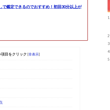
しで鑑定できるのでおすすめ！初回30分以上が
1
2
3
4
い項目をクリック
[
非表示
]
5
点