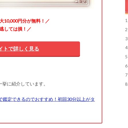
10,000円分が無料！／
1
逃しては損！／
2
3
4
イトで詳しく見る
5
6
7
一挙に紹介しています。
8
で鑑定できるのでおすすめ！初回30分以上がタ