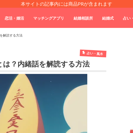
本サイトの記事内には商品PRが含まれます
恋活・婚活
マッチングアプリ
結婚相談所
結婚式
占い
を解読する方法
占い・風水
とは？内緒話を解読する方法