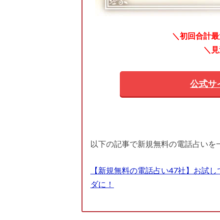
＼初回合計最大
＼見
公式サ
以下の記事で新規無料の電話占いを
【新規無料の電話占い47社】お試し
ダに！