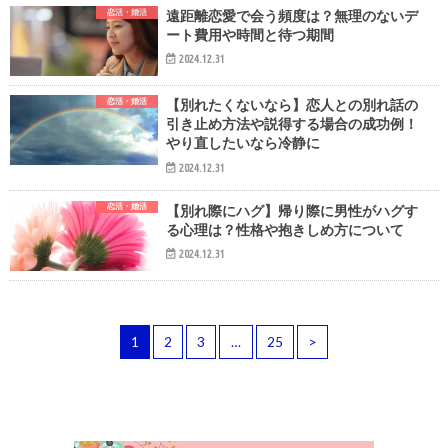
恋活・婚活
遠距離恋愛で会う頻度は？無理のないデ
ート費用や時間と待つ期間
2024.12.31
恋活・婚活
【別れたくないなら】恋人との別れ話の
引き止め方法や説得する場合の成功例！
やり直したいなら冷静に
2024.12.31
恋活・婚活
【別れ際にハグ】帰り際に男性がハグす
る心理は？性格や抱きしめ方について
2024.12.31
1
2
3
…
25
>