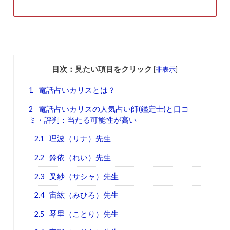
目次：見たい項目をクリック
[
非表示
]
1
電話占いカリスとは？
2
電話占いカリスの人気占い師(鑑定士)と口コ
ミ・評判：当たる可能性が高い
2.1
理波（リナ）先生
2.2
鈴依（れい）先生
2.3
叉紗（サシャ）先生
2.4
宙紘（みひろ）先生
2.5
琴里（ことり）先生