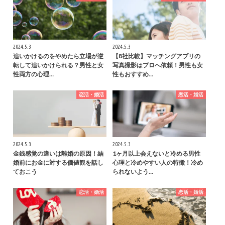
2024.5.3
2024.5.3
追いかけるのをやめたら立場が逆
【8社比較】マッチングアプリの
転して追いかけられる？男性と女
写真撮影はプロへ依頼！男性も女
性両方の心理…
性もおすすめ…
恋活・婚活
恋活・婚活
2024.5.3
2024.5.3
金銭感覚の違いは離婚の原因！結
1ヶ月以上会えないと冷める男性
婚前にお金に対する価値観を話し
心理と冷めやすい人の特徴！冷め
ておこう
られないよう…
恋活・婚活
恋活・婚活