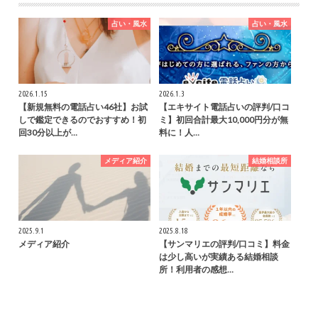
占い・風水
占い・風水
2026.1.15
2026.1.3
【新規無料の電話占い46社】お試
【エキサイト電話占いの評判/口コ
しで鑑定できるのでおすすめ！初
ミ】初回合計最大10,000円分が無
回30分以上が…
料に！人…
メディア紹介
結婚相談所
2025.9.1
2025.8.18
メディア紹介
【サンマリエの評判/口コミ】料金
は少し高いが実績ある結婚相談
所！利用者の感想…