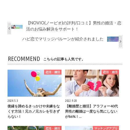
【NOVIO(ノービオ)の評判/口コミ】男性の婚活・恋
活のお悩み解決をサポート！
ハピ恋でマリッジバルーンが紹介されました
RECOMMEND
こちらの記事も人気です。
恋活・婚活
恋活・婚活
2024.5.3
2022.9.28
復縁を諦めるきっかけや未練をな
【離婚歴と婚活】アラフォー40代
くす方法！元カノ元カレを引きず
男性の離婚は一度なら気にしない
らない！
が86%！…
恋活・婚活
マッチングアプリ