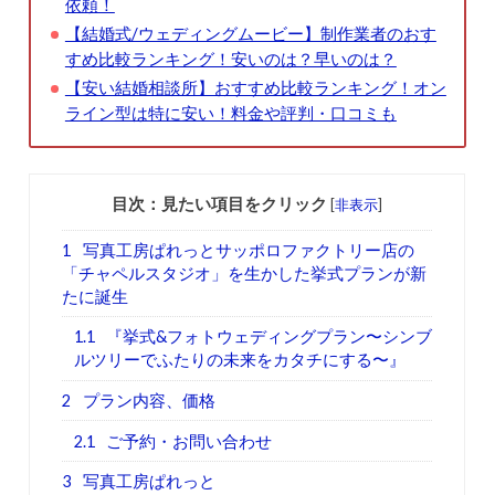
依頼！
【結婚式/ウェディングムービー】制作業者のおす
すめ比較ランキング！安いのは？早いのは？
【安い結婚相談所】おすすめ比較ランキング！オン
ライン型は特に安い！料金や評判・口コミも
目次：見たい項目をクリック
[
非表示
]
1
写真工房ぱれっとサッポロファクトリー店の
「チャペルスタジオ」を生かした挙式プランが新
たに誕生
1.1
『挙式&フォトウェディングプラン〜シンブ
ルツリーでふたりの未来をカタチにする〜』
2
プラン内容、価格
2.1
ご予約・お問い合わせ
3
写真工房ぱれっと