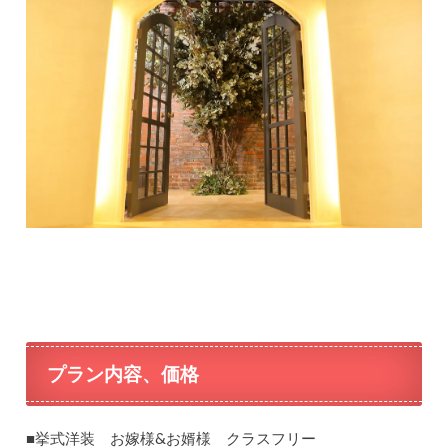
プラン内容、価格
■挙式洋装 お嫁様&お婿様 クラスフリー