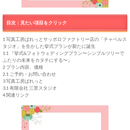
目次：見たい項目をクリック
1
写真工房ぱれっとサッポロファクトリー店の「チャペルス
タジオ」を生かした挙式プランが新たに誕生
1.1
『挙式&フォトウェディングプラン〜シンブルツリーで
ふたりの未来をカタチにする〜』
2
プラン内容、価格
2.1
ご予約・お問い合わせ
3
写真工房ぱれっと
3.1
有限会社 三景スタジオ
4
関連リンク