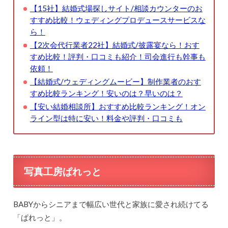
【15社】結婚式場探しサイト/相談カウンターのお
すすめ比較！ウェディングプロデュースサービスな
ら！
【2次会代行業者22社】結婚式/披露宴なら！おす
すめ比較！評判・口コミも紹介！司会進行も幹事も
依頼！
【結婚式/ウェディングムービー】制作業者のおす
すめ比較ランキング！安いのは？早いのは？
【安い結婚相談所】おすすめ比較ランキング！オン
ライン型は特に安い！料金や評判・口コミも
写真工房ぱれっと
BABYからシニアまで幅広い世代と家族に愛され続けてる
「ぱれっと」。