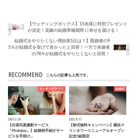
【ウェディングボックス】15名様に特別プレゼント
が決定！花嫁の結婚準備期間 に幸せを届ける！
結婚式をやりたくない理由第1位は？】既婚者の9
5％が結婚式を挙げて良かったと回答！一方で未婚者
の78％が結婚式をやりたくないと回答！
RECOMMEND
こちらの記事も人気です。
マッチングアプリ
結婚式
2023.2.24
2022.8.13
【出張写真撮影サービス
【挙式無料キャンペーン】横浜マ
「Photojoy」】結婚相手紹介サー
リンタワーリニューアルオープン
ビスを手掛け…
記念5組限定