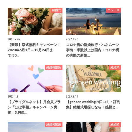
結婚式
ニュース
2023.5.26
2022.7.20
【楽婚】挙式無料キャンペーン！
コロナ禍の新婚旅行・ハネムーン
2023年6月1日～12月24日ま
事情：半数以上は国内！コロナ禍
で|30…
の実際の新婚…
結婚相談所
結婚式
2023.1.9
2025.2.11
【ブライダルネット】月会員プラ
【gensen weddingの口コミ・評判
ン「ほぼ半額」キャンペーン実
集】結婚式場探しなら！感想と…
施！3,980…
結婚相談所
結婚式