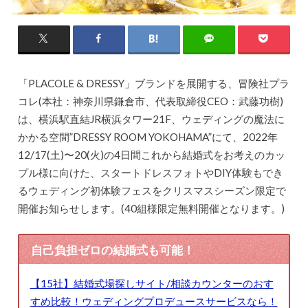
「PLACOLE & DRESSY」ブランドを展開する、冒険社プラ
コレ(本社：神奈川県鎌倉市、代表取締役CEO：武藤功樹)
は、横浜駅直結JR横浜タワー21F、ウェディングの魔法に
かかる空間”DRESSY ROOM YOKOHAMA”にて、2022年
12/17(土)〜20(火)の4日間これから結婚式をお考えのカッ
プル様に向けた、スタートドレスフォトやDIY体験もでき
るウェディング初体験フェスをクリスマスシーズン限定で
開催お知らせします。(40組様限定無料開催となります。)
自己負担ゼロの結婚式も可能！
【15社】結婚式場探しサイト/相談カウンターのおす
すめ比較！ウェディングプロデュースサービスなら！