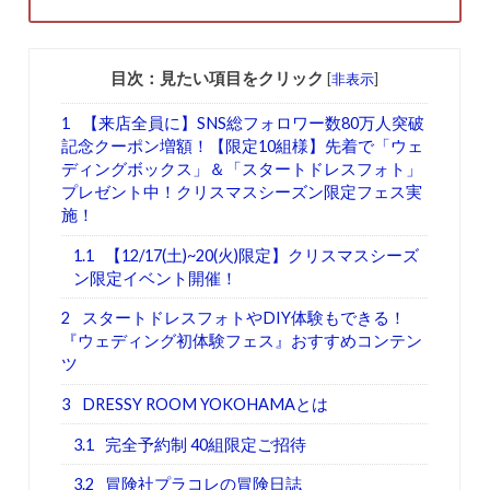
目次：見たい項目をクリック
[
非表示
]
1
【来店全員に】SNS総フォロワー数80万人突破
記念クーポン増額！【限定10組様】先着で「ウェ
ディングボックス」＆「スタートドレスフォト」
プレゼント中！クリスマスシーズン限定フェス実
施！
1.1
【12/17(土)~20(火)限定】クリスマスシーズ
ン限定イベント開催！
2
スタートドレスフォトやDIY体験もできる！
『ウェディング初体験フェス』おすすめコンテン
ツ
3
DRESSY ROOM YOKOHAMAとは
3.1
完全予約制 40組限定ご招待
3.2
冒険社プラコレの冒険日誌