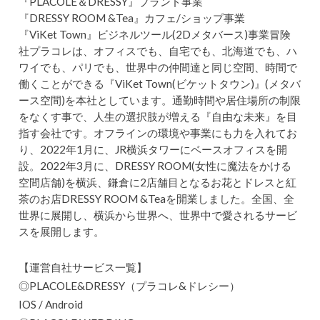
『PLACOLE＆DRESSY』ブランド事業
『DRESSY ROOM &Tea』カフェ/ショップ事業
『ViKet Town』ビジネルツール(2Dメタバース)事業冒険
社プラコレは、オフィスでも、自宅でも、北海道でも、ハ
ワイでも、パリでも、世界中の仲間達と同じ空間、時間で
働くことができる『ViKet Town(ビケットタウン)』(メタバ
ース空間)を本社としています。通勤時間や居住場所の制限
をなくす事で、人生の選択肢が増える『自由な未来』を目
指す会社です。オフラインの環境や事業にも力を入れてお
り、2022年1月に、JR横浜タワーにベースオフィスを開
設。2022年3月に、DRESSY ROOM(女性に魔法をかける
空間店舗)を横浜、鎌倉に2店舗目となるお花とドレスと紅
茶のお店DRESSY ROOM &Teaを開業しました。全国、全
世界に展開し、横浜から世界へ、世界中で愛されるサービ
スを展開します。
【運営自社サービス一覧】
◎PLACOLE&DRESSY（プラコレ&ドレシー）
IOS / Android