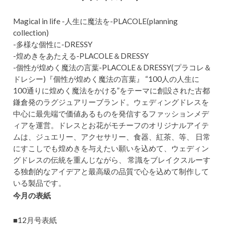
Magical in life -人生に魔法を-PLACOLE(planning
collection)
-多様な個性に-DRESSY
-煌めきをあたえる-PLACOLE＆DRESSY
-個性が煌めく魔法の言葉-PLACOLE＆DRESSY(プラコレ＆
ドレシー)『個性が煌めく魔法の言葉』 “100人の人生に
100通りに煌めく魔法をかける”をテーマに創設された古都
鎌倉発のラグジュアリーブランド。ウェディングドレスを
中心に最先端で価値あるものを発信するファッションメデ
ィアを運営。ドレスとお花がモチーフのオリジナルアイテ
ムは、ジュエリー、アクセサリー、食器、紅茶、等、 日常
にすこしでも煌めきを与えたい願いを込めて、ウェディン
グドレスの伝統を重んじながら、 常識をブレイクスルーす
る独創的なアイデアと最高級の品質で心を込めて制作して
いる製品です。
今月の表紙
■12月号表紙