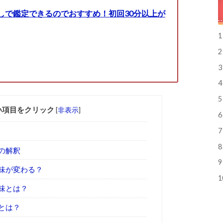
しで鑑定できるのでおすすめ！初回30分以上が
1
2
3
4
5
い項目をクリック
[
非表示
]
6
7
8
の解釈
9
味が変わる？
1
味とは？
とは？