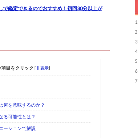
しで鑑定できるのでおすすめ！初回30分以上が
1
2
3
4
5
い項目をクリック
[
非表示
]
6
7
は何を意味するのか？
なる可能性とは？
エーションで解説