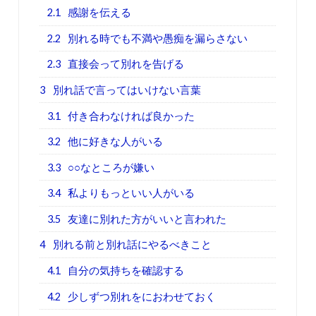
2.1
感謝を伝える
2.2
別れる時でも不満や愚痴を漏らさない
2.3
直接会って別れを告げる
3
別れ話で言ってはいけない言葉
3.1
付き合わなければ良かった
3.2
他に好きな人がいる
3.3
○○なところが嫌い
3.4
私よりもっといい人がいる
3.5
友達に別れた方がいいと言われた
4
別れる前と別れ話にやるべきこと
4.1
自分の気持ちを確認する
4.2
少しずつ別れをにおわせておく