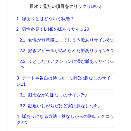
目次：見たい項目をクリック
[
非表示
]
1
脈ありとはどういう状態？
2
男性必見！LINEの脈ありサイン20
2.1
女性が無意識にしてしまう脈ありサイン6つ
2.2
好きアピールが込められた脈ありサイン9つ
2.3
ふとしたリアクションに潜む脈ありサイン5
つ
3
デートや告白は待った！LINEの脈なしのサイ
ン11
3.1
残念ながら脈なしのサイン7つ
3.2
勘違いしがちだけど実は脈なしな4つ
4
脈ありになる方法！脈なしからの逆転テクニッ
ク7つ