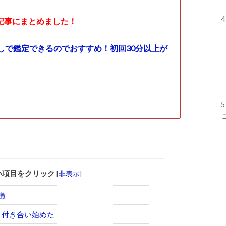
4
記事にまとめました！
しで鑑定できるのでおすすめ！初回30分以上が
5
い項目をクリック
[
非表示
]
徴
ま付き合い始めた