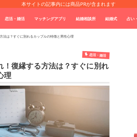
本サイトの記事内には商品PRが含まれます
恋活・婚活
マッチングアプリ
結婚相談所
結婚式
占い
方法は？すぐに別れるカップルの特徴と男性心理
恋活・婚活
れ！復縁する方法は？すぐに別れ
心理