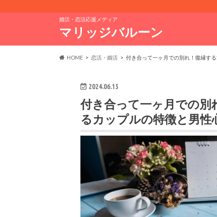
婚活・恋活応援メディア
マリッジバルーン
HOME
恋活・婚活
付き合って一ヶ月での別れ！復縁する
2024.06.15
付き合って一ヶ月での別
るカップルの特徴と男性