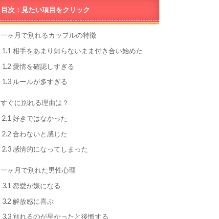
目次：見たい項目をクリック
一ヶ月で別れるカップルの特徴
1.1
相手をあまり知らないまま付き合い始めた
1.2
愛情を確認しすぎる
1.3
ルールが多すぎる
すぐに別れる理由は？
2.1
好きではなかった
2.2
合わないと感じた
2.3
感情的になってしまった
一ヶ月で別れた男性心理
3.1
恋愛が嫌になる
3.2
解放感に喜ぶ
3.3
別れるのが早かったと後悔する