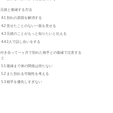
元彼と復縁する方法
4.1
別れの原因を解消する
4.2
見せたことのない一面を見せる
4.3
元彼のことがもっと知りたいと伝える
4.4
2人で話し合いをする
付き合って一ヶ月で別れた相手との復縁で注意する
こと
5.1
復縁まで体の関係は持たない
5.2
また別れる可能性を考える
5.3
相手を優先しすぎない