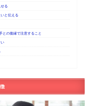
見せる
たいと伝える
手との復縁で注意すること
ない
る
徴