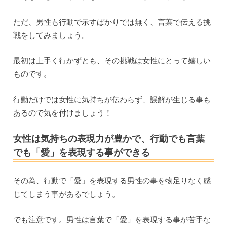
ただ、男性も行動で示すばかりでは無く、言葉で伝える挑
戦をしてみましょう。
最初は上手く行かずとも、その挑戦は女性にとって嬉しい
ものです。
行動だけでは女性に気持ちが伝わらず、誤解が生じる事も
あるので気を付けましょう！
女性は気持ちの表現力が豊かで、行動でも言葉
でも「愛」を表現する事ができる
その為、行動で「愛」を表現する男性の事を物足りなく感
じてしまう事があるでしょう。
でも注意です。男性は言葉で「愛」を表現する事が苦手な