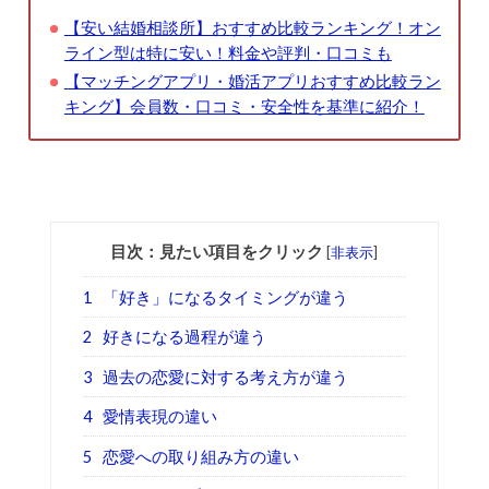
【安い結婚相談所】おすすめ比較ランキング！オン
ライン型は特に安い！料金や評判・口コミも
【マッチングアプリ・婚活アプリおすすめ比較ラン
キング】会員数・口コミ・安全性を基準に紹介！
目次：見たい項目をクリック
[
非表示
]
1
「好き」になるタイミングが違う
2
好きになる過程が違う
3
過去の恋愛に対する考え方が違う
4
愛情表現の違い
5
恋愛への取り組み方の違い