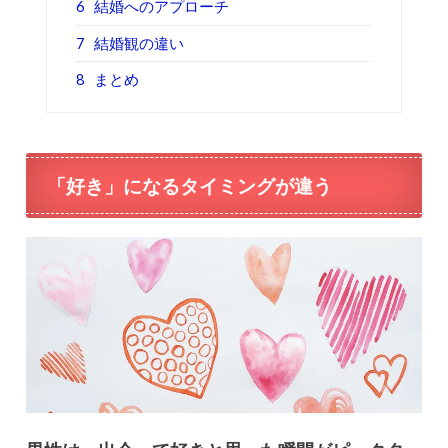
6
結婚へのアプローチ
7
結婚観の違い
8
まとめ
「好き」になるタイミングが違う