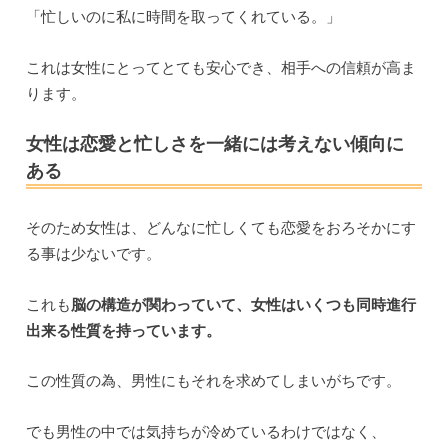
「忙しいのに私に時間を取ってくれている。」
これは女性にとってとても安心でき、相手への信頼が高ま
ります。
女性は恋愛と忙しさを一緒には考えない傾向に
ある
そのため女性は、どんなに忙しくても恋愛をおろそかにす
る事は少ないです。
これも
脳の構造が関わっていて、
女性はいくつも同時進行
出来る性質を持っています。
この性質の為、男性にもそれを求めてしまいがちです。
でも男性の中では気持ちが冷めているわけではなく、