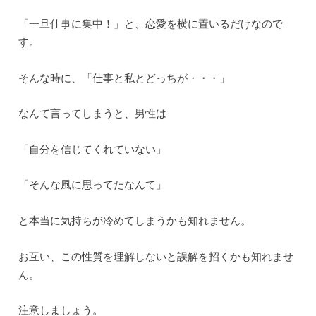
「一旦仕事に集中！」と、恋愛を横に置いるだけなので
す。
そんな時に、「仕事と私とどっちが・・・」
なんて言ってしまうと、男性は
「自分を信じてくれていない」
「そんな風に思ってたなんて」
と本当に気持ちが冷めてしまうかも知れません。
お互い、この性質を理解しないと誤解を招くかも知れませ
ん。
注意しましょう。