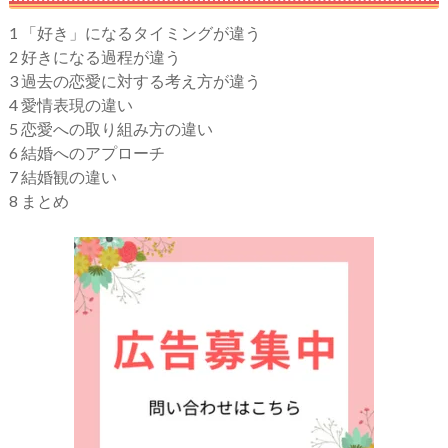
1
「好き」になるタイミングが違う
2
好きになる過程が違う
3
過去の恋愛に対する考え方が違う
4
愛情表現の違い
5
恋愛への取り組み方の違い
6
結婚へのアプローチ
7
結婚観の違い
8
まとめ