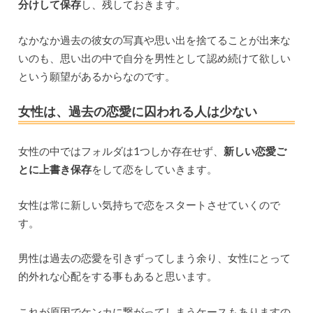
分けして保存
し、残しておきます。
なかなか過去の彼女の写真や思い出を捨てることが出来な
いのも、
思い出の中で自分を男性として認め続けて欲しい
という願望
があるからなのです。
女性は、過去の恋愛に囚われる人は少ない
女性の中ではフォルダは1つしか存在せず、
新しい恋愛ご
とに上書き保存
をして恋をしていきます。
女性は常に新しい気持ちで恋をスタートさせていくので
す。
男性は過去の恋愛を引きずってしまう余り、女性にとって
的外れな心配をする事もあると思います。
これが原因でケンカに繋がってしまうケースもありますの