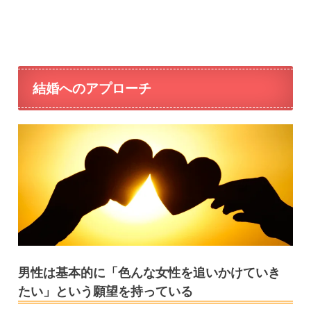
結婚へのアプローチ
男性は基本的に「色んな女性を追いかけていき
たい」という願望を持っている