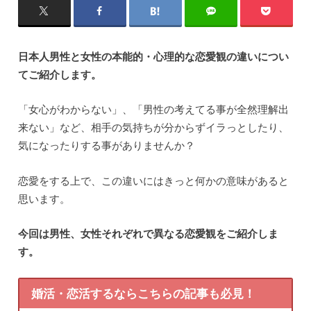
日本人男性と女性の本能的・心理的な恋愛観の違いについ
てご紹介します。
「女心がわからない」、「男性の考えてる事が全然理解出
来ない」など、
相手の気持ちが分からずイラっとしたり、
気になったりする事がありませんか？
恋愛をする上で、この違いにはきっと何かの意味があると
思います。
今回は男性、女性それぞれで異なる恋愛観をご紹介しま
す。
婚活・恋活するならこちらの記事も必見！