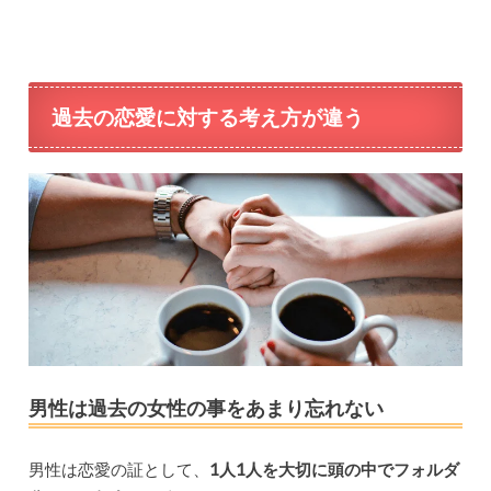
過去の恋愛に対する考え方が違う
男性は過去の女性の事をあまり忘れない
男性は恋愛の証として、
1人1人を大切に頭の中でフォルダ