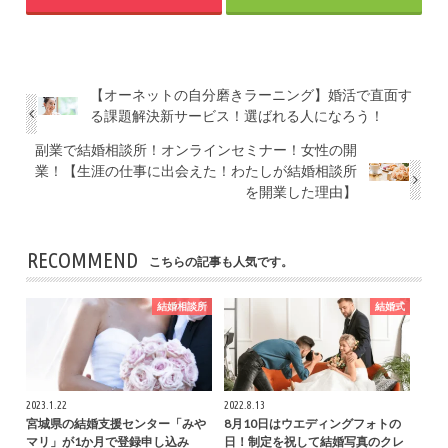
【オーネットの自分磨きラーニング】婚活で直面す
る課題解決新サービス！選ばれる人になろう！
副業で結婚相談所！オンラインセミナー！女性の開
業！【生涯の仕事に出会えた！わたしが結婚相談所
を開業した理由】
RECOMMEND
こちらの記事も人気です。
結婚相談所
結婚式
2023.1.22
2022.8.13
宮城県の結婚支援センター「みや
8月10日はウエディングフォトの
マリ」が1か月で登録申し込み
日！制定を祝して結婚写真のクレ