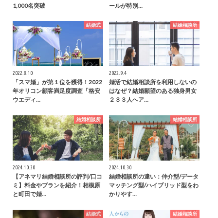
1,000名突破
ールが特別…
結婚式
結婚相談所
2022.8.10
2022.9.4
「スマ婚」が第１位を獲得！2022
婚活で結婚相談所を利用しないの
年オリコン顧客満足度調査「格安
はなぜ？結婚願望のある独身男女
ウエディ…
２３３人へア…
結婚相談所
結婚相談所
2024.10.30
2024.10.30
【アネマリ結婚相談所の評判/口コ
結婚相談所の違い：仲介型/データ
ミ】料金やプランを紹介！相模原
マッチング型/ハイブリッド型をわ
と町田で婚…
かりやす…
結婚式
結婚相談所