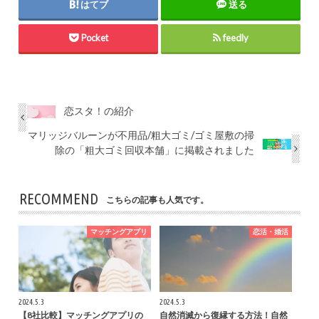
はてブ
送る
Pocket
feedly
恋スタ！の紹介
マリッジバルーンが不用品/粗大ゴミ/ゴミ屋敷の掃
除の「粗大ゴミ回収本舗」に掲載されました
RECOMMEND
こちらの記事も人気です。
マッチングアプリ
恋活・婚活
2024.5.3
2024.5.3
【8社比較】マッチングアプリの
自然消滅から復縁する方法！自然