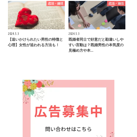
恋活・婚活
恋活・婚活
2024.5.3
2024.5.3
【追いかけられたい男性の特徴と
既婚者同士で好意だと勘違いしや
心理】女性が追われる方法も！
すい言動は？既婚男性の本気度の
見極め方や本…