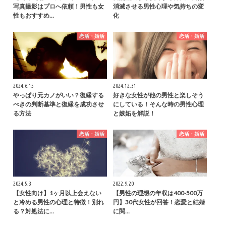
写真撮影はプロへ依頼！男性も女
消滅させる男性心理や気持ちの変
性もおすすめ…
化
恋活・婚活
恋活・婚活
2024.6.15
2024.12.31
やっぱり元カノがいい？復縁する
好きな女性が他の男性と楽しそう
べきの判断基準と復縁を成功させ
にしている！そんな時の男性心理
る方法
と嫉妬を解説！
恋活・婚活
恋活・婚活
2024.5.3
2022.9.20
【女性向け】1ヶ月以上会えない
【男性の理想の年収は400-500万
と冷める男性の心理と特徴！別れ
円】30代女性が回答！恋愛と結婚
る？対処法に…
に関…