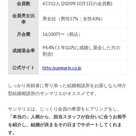
会員数
67,512人 (2020年10月1日の会員数)
会員男女比
男女比（男性57%：女性43%）
率
月会費
16,500円〜（税込）
94.4% (１年以内に成婚し退会した方の
成婚退会率
割合)
公式サイト
http:/sunmarie.co.jp
しっかり依頼者に寄り添った結婚相談所をお探しなら仲介
型結婚相談所のサンマリエがオススメです。
サンマリエは、じっくり会員の希望をヒアリングをし、
「本当の」人柄から、担当スタッフが自分いに合うお相手
を紹介し、結婚が決まるその日までサポートしてくれま
す。