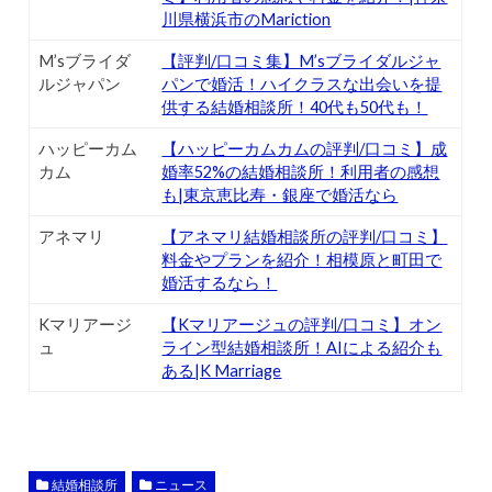
川県横浜市のMariction
M’sブライダ
【評判/口コミ集】M’sブライダルジャ
ルジャパン
パンで婚活！ハイクラスな出会いを提
供する結婚相談所！40代も50代も！
ハッピーカム
【ハッピーカムカムの評判/口コミ】成
カム
婚率52%の結婚相談所！利用者の感想
も|東京恵比寿・銀座で婚活なら
アネマリ
【アネマリ結婚相談所の評判/口コミ】
料金やプランを紹介！相模原と町田で
婚活するなら！
Kマリアージ
【Kマリアージュの評判/口コミ】オン
ュ
ライン型結婚相談所！AIによる紹介も
ある|K Marriage
結婚相談所
ニュース