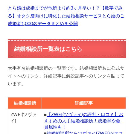
とら婚は成婚までが他所より約3ヶ月早い！？【数字でみ
る】オタク層向けに特化した結婚相談サービスとら婚のご
成婚者1,000名データまとめを公開
結婚相談所一覧表はこちら
大手有名結婚相談所の一覧表です。結婚相談所名に公式サ
イトへのリンク、詳細記事に解説記事へのリンクを貼って
います。
結婚相談所
詳細記事
ZWEI(ツヴァ
■
【ZWEI(ツヴァイ)の評判・口コミ】お
イ)
すすめの大手結婚相談所！成婚率や会
員属性も！
■
結婚相談所ならツヴァイ(ZWEI)がオス