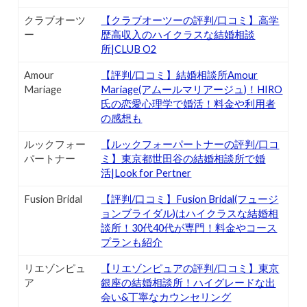
クラブオーツ
【クラブオーツーの評判/口コミ】高学
ー
歴高収入のハイクラスな結婚相談
所|CLUB O2
Amour
【評判/口コミ】結婚相談所Amour
Mariage
Mariage(アムールマリアージュ)！HIRO
氏の恋愛心理学で婚活！料金や利用者
の感想も
ルックフォー
【ルックフォーパートナーの評判/口コ
パートナー
ミ】東京都世田谷の結婚相談所で婚
活|Look for Pertner
Fusion Bridal
【評判/口コミ】Fusion Bridal(フュージ
ョンブライダル)はハイクラスな結婚相
談所！30代40代が専門！料金やコース
プランも紹介
リエゾンピュ
【リエゾンピュアの評判/口コミ】東京
ア
銀座の結婚相談所！ハイグレードな出
会い&丁寧なカウンセリング