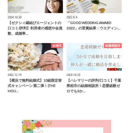
2024.10.30
2022.8.4
【ゼクシィ縁結びエージェントの
「GOOD WEDDING AWARD
口コミ/評判】利用者の感想や会員
2022」の受賞結果：ウエディン…
数、成婚率…
結婚式
結婚相談所
2022.12.19
2024.10.30
【横浜で無料結婚式】10組限定挙
【ハレマリーの評判/口コミ】千葉
式キャンペーン 第二弾！|THE
県柏市の結婚相談所！恋愛経験ゼ
HOU…
ロでも3か…