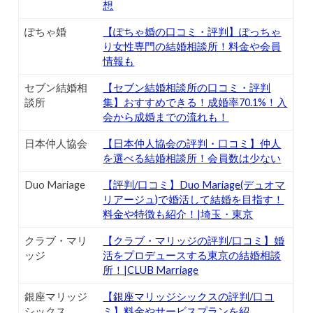
想
ぽちゃ婚
【ぽちゃ婚の口コミ・評判】ぽっちゃ
り女性専門の結婚相談所！料金や会員
情報も
セブン結婚相
【セブン結婚相談所の口コミ・評判
談所
集】おすすめできる！成婚率70.1%！入
会から成婚までの流れも！
日本仲人協会
【日本仲人協会の評判・口コミ】仲人
を選べる結婚相談所！会員数は少ない
Duo Mariage
【評判/口コミ】Duo Mariage(デュオマ
リアージュ)で婚活して結婚を目指す！
料金や特徴も紹介！|埼玉・東京
クラブ・マリ
【クラブ・マリッジの評判/口コミ】婚
ッジ
活をプロデュースする東京の結婚相談
所！|CLUB Marriage
銀座マリッジ
【銀座マリッジシックスの評判/口コ
シックス
ミ】料金やサービスプランを紹