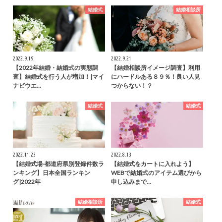
結婚式
結婚相談所
2022.9.19
2022.9.21
【2022年結婚・結婚式の実態調
【結婚相談所イメージ調査】利用
査】結婚式を行う人が増加！|マイ
にハードルある８９％！良い人見
ナビウエ…
つからない！？
結婚式
結婚式
2022.11.23
2022.8.13
【結婚式場-都道府県別登録件数ラ
【結婚式をカートに入れよう】
ンキング】日本全国ランキン
WEBで結婚式のアイテム選びから
グ|2022年
申し込みまで…
結婚相談所
結婚式