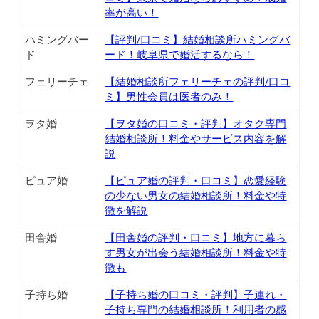
率が高い！
ハミングバー
【評判/口コミ】結婚相談所ハミングバ
ド
ード！岐阜県で婚活するなら！
フェリーチェ
【結婚相談所フェリーチェの評判/口コ
ミ】男性会員は医者のみ！
ヲタ婚
【ヲタ婚の口コミ・評判】オタク専門
結婚相談所！料金やサービス内容を解
説
ピュア婚
【ピュア婚の評判・口コミ】恋愛経験
の少ない男女の結婚相談所！料金や特
徴を解説
田舎婚
【田舎婚の評判・口コミ】地方に暮ら
す男女が出会う結婚相談所！料金や特
徴も
子持ち婚
【子持ち婚の口コミ・評判】子連れ・
子持ち専門の結婚相談所！利用者の感