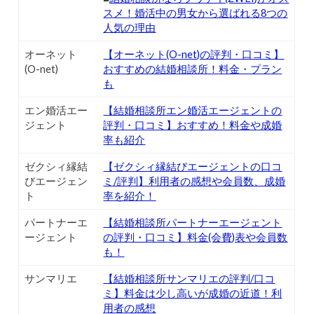
スメ！婚活中の男女から選ばれる8つの
人気の理由
オーネット
【オーネット(O-net)の評判・口コミ】
(O-net)
おすすめの結婚相談所！料金・プラン
も
エン婚活エー
【結婚相談所エン婚活エージェントの
ジェント
評判・口コミ】おすすめ！料金や成婚
率も紹介
ゼクシィ縁結
【ゼクシィ縁結びエージェントの口コ
びエージェン
ミ/評判】利用者の感想や会員数、成婚
ト
率を紹介！
パートナーエ
【結婚相談所パートナーエージェント
ージェント
の評判・口コミ】料金(会費)表や会員数
も！
サンマリエ
【結婚相談所サンマリエの評判/口コ
ミ】料金は少し高いが成婚の近道！利
用者の感想