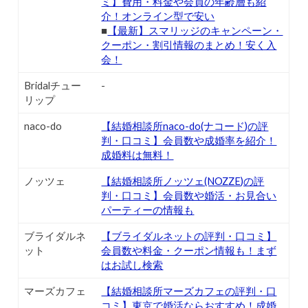
ミ】費用・料金や会員の年齢層も紹
介！オンライン型で安い
■
【最新】スマリッジのキャンペーン・
クーポン・割引情報のまとめ！安く入
会！
Bridalチュー
-
リップ
naco-do
【結婚相談所naco-do(ナコード)の評
判・口コミ】会員数や成婚率を紹介！
成婚料は無料！
ノッツェ
【結婚相談所ノッツェ(NOZZE)の評
判・口コミ】会員数や婚活・お見合い
パーティーの情報も
ブライダルネ
【ブライダルネットの評判・口コミ】
ット
会員数や料金・クーポン情報も！まず
はお試し検索
マーズカフェ
【結婚相談所マーズカフェの評判・口
コミ】東京で婚活ならおすすめ！成婚