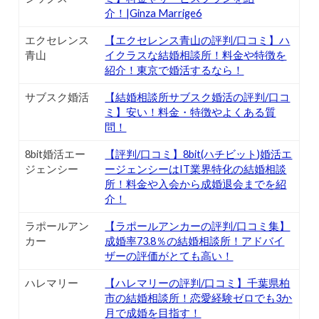
介！|Ginza Marrige6
エクセレンス
【エクセレンス青山の評判/口コミ】ハ
青山
イクラスな結婚相談所！料金や特徴を
紹介！東京で婚活するなら！
サブスク婚活
【結婚相談所サブスク婚活の評判/口コ
ミ】安い！料金・特徴やよくある質
問！
8bit婚活エー
【評判/口コミ】8bit(ハチビット)婚活エ
ジェンシー
ージェンシーはIT業界特化の結婚相談
所！料金や入会から成婚退会までを紹
介！
ラポールアン
【ラポールアンカーの評判/口コミ集】
カー
成婚率73.8％の結婚相談所！アドバイ
ザーの評価がとても高い！
ハレマリー
【ハレマリーの評判/口コミ】千葉県柏
市の結婚相談所！恋愛経験ゼロでも3か
月で成婚を目指す！