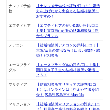
ナレソメ予備
【ナレソメ予備校の評判/口コミ】婚活
校
力を上げながら出会える結婚相談所！
おすすめ！
エフティヒア
【エフティヒアの良い&悪い評判/口コ
ミ集】東京自由が丘の結婚相談所！料
金やプランも
デアコン
【結婚相談所デアコンの評判/口コミ】
大阪/奈良の婚活なら！出会い結婚・結
婚ナビ相談所
エースブライ
【エースブライダルの評判/口コミ集】
ダル
関口美奈子先生の結婚相談所で婚活し
よう！
マリティア
【結婚相談所マリティアの評判/口コ
ミ】はオンライン型！料金や特徴を紹
介！|広島県広島市のMarritia
マリクション
【結婚相談所マリクションの評判/口コ
ミ】利用者の感想や料金を紹介！|神奈